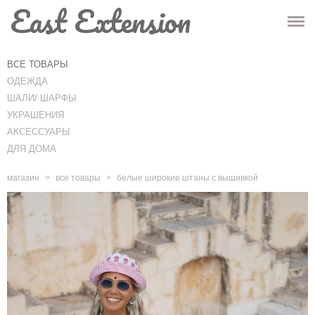
East Extension
ГЛАВНАЯ
МАГАЗИН
ВСЕ ТОВАРЫ
ОДЕЖДА
ИНФО
ШАЛИ/ ШАРФЫ
УКРАШЕНИЯ
КОНТАКТЫ
АКСЕССУАРЫ
ДЛЯ ДОМА
-
Корзина
(0)
-
магазин
>
все товары
>
белые широкие штаны с вышивкой