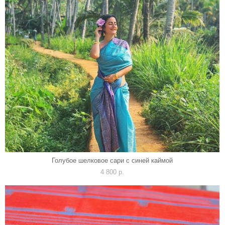
Голубое шелковое сари с синей каймой
4 800 p.