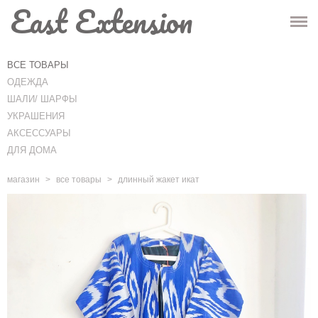
East Extension
ГЛАВНАЯ
МАГАЗИН
ВСЕ ТОВАРЫ
ОДЕЖДА
ИНФО
ШАЛИ/ ШАРФЫ
УКРАШЕНИЯ
КОНТАКТЫ
АКСЕССУАРЫ
ДЛЯ ДОМА
-
Корзина
(0)
-
магазин
>
все товары
>
длинный жакет икат