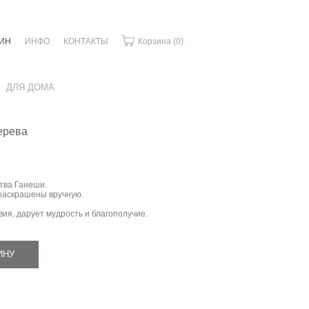
ИН
ИНФО
КОНТАКТЫ
Корзина
(0)
ДЛЯ ДОМА
ерева
ства Ганеши.
 раскрашены вручную.
ия, дарует мудрость и благополучие.
ИНУ