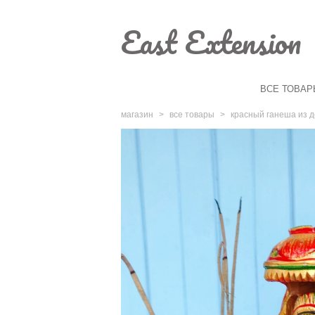
East Extension
ВСЕ ТОВАР
магазин
>
все товары
>
красный ганеша из 