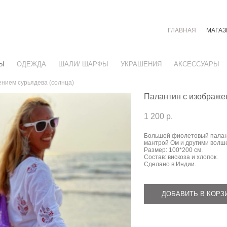
ГЛАВНАЯ
МАГАЗ
Ы
ОДЕЖДА
ШАЛИ/ ШАРФЫ
УКРАШЕНИЯ
АКСЕССУАРЫ
ением сурьядева (солнца)
Палантин с изображе
1 200 p.
Большой фиолетовый палант
мантрой Ом и другими волш
Размер: 100*200 см.
Состав: вискоза и хлопок.
Сделано в Индии.
ДОБАВИТЬ В КОРЗ