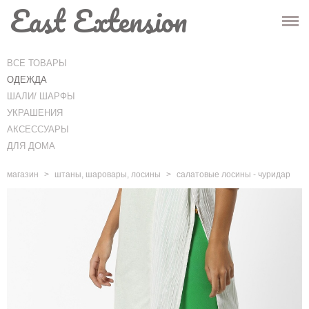
East Extension
ГЛАВНАЯ
МАГАЗИН
ВСЕ ТОВАРЫ
ОДЕЖДА
ИНФО
ШАЛИ/ ШАРФЫ
УКРАШЕНИЯ
КОНТАКТЫ
АКСЕССУАРЫ
ДЛЯ ДОМА
-
Корзина
(0)
-
магазин
>
штаны, шаровары, лосины
>
салатовые лосины - чуридар