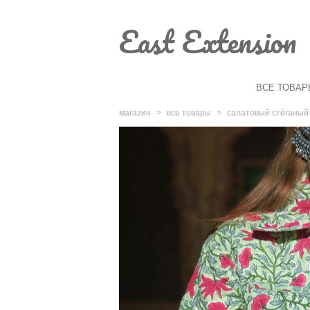
East Extension
ВСЕ ТОВАР
магазин
>
все товары
>
салатовый стёганый 