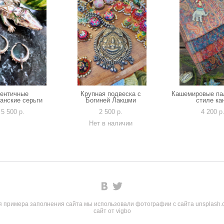
ентичные
Крупная подвеска с
Кашемировые па
анские серьги
Богиней Лакшми
стиле ка
 5 500 p.
2 500 p.
4 200 p
Нет в наличии
я примера заполнения сайта мы использовали фотографии с сайта
unsplash.
сайт от vigbo