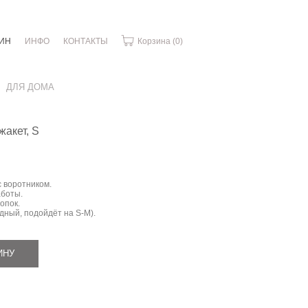
ИН
ИНФО
КОНТАКТЫ
Корзина
(0)
ДЛЯ ДОМА
акет, S
с воротником.
аботы.
лопок.
дный, подойдёт на S-M).
ИНУ