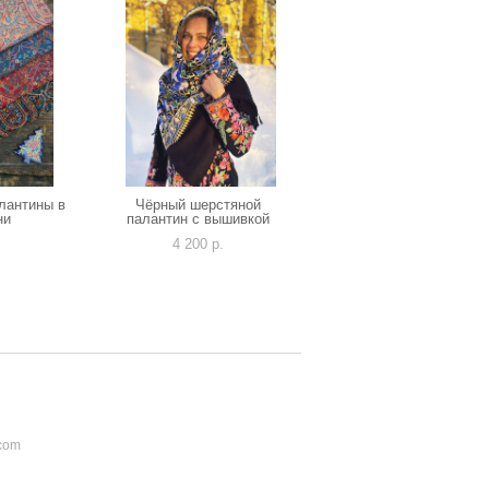
лантины в
Чёрный шерстяной
ни
палантин с вышивкой
.
4 200 p.
com