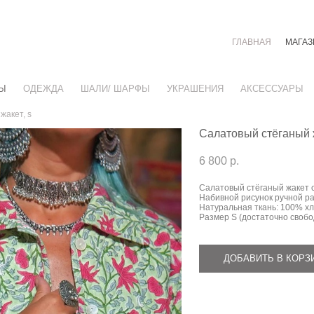
ГЛАВНАЯ
МАГАЗ
Ы
ОДЕЖДА
ШАЛИ/ ШАРФЫ
УКРАШЕНИЯ
АКСЕССУАРЫ
жакет, s
Салатовый стёганый ж
6 800 p.
Салатовый стёганый жакет 
Набивной рисунок ручной р
Натуральная ткань: 100% х
Размер S (достаточно свобо
ДОБАВИТЬ В КОРЗ