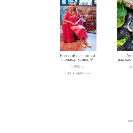
Розовый с золотым
Аут
сальвар камиз, М
раджаст
4 800 p.
от
Нет в наличии
Дл