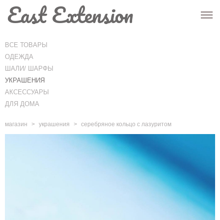
East Extension
ГЛАВНАЯ
МАГАЗИН
ВСЕ ТОВАРЫ
ОДЕЖДА
ИНФО
ШАЛИ/ ШАРФЫ
УКРАШЕНИЯ
КОНТАКТЫ
АКСЕССУАРЫ
ДЛЯ ДОМА
-
Корзина
(0)
-
магазин
>
украшения
>
серебряное кольцо с лазуритом