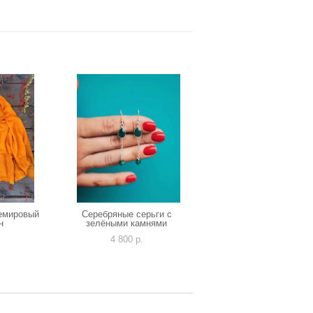
емировый
Серебряные серьги с
н
зелёными камнями
.
4 800 p.