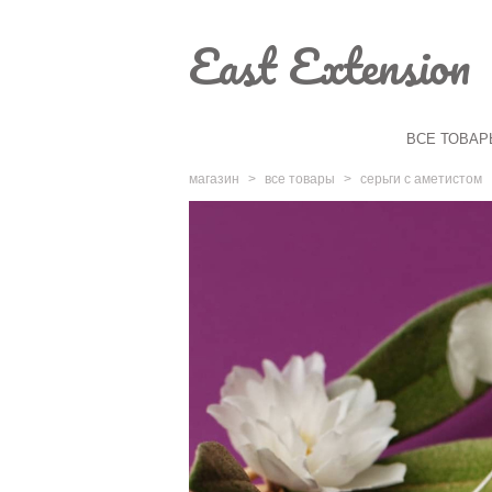
East Extension
ВСЕ ТОВАР
магазин
>
все товары
>
серьги с аметистом