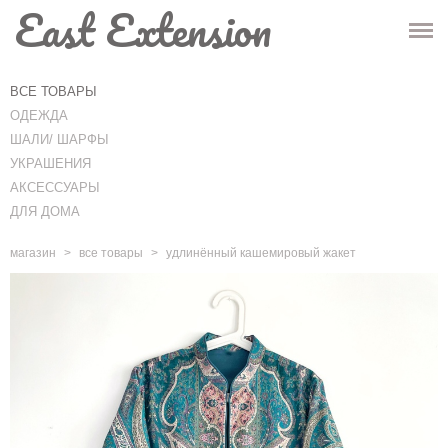
East Extension
ГЛАВНАЯ
МАГАЗИН
ВСЕ ТОВАРЫ
ОДЕЖДА
ИНФО
ШАЛИ/ ШАРФЫ
УКРАШЕНИЯ
КОНТАКТЫ
АКСЕССУАРЫ
ДЛЯ ДОМА
-
Корзина
(0)
-
магазин
>
все товары
>
удлинённый кашемировый жакет