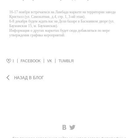
16-17 ноября встречаемся на Ламбада маркете на территории завода
Кристалл (ул. Самокатная, д.4, стр. 1, 3-ий этаж).
6-8 декабря будем ждать вас на Дели базаре в Басманном дворе (ул.
Бауманская 15, м. Бауманская).
Информация о других маркетах будет сюда добавляться по мере
утверждения графика мероприятий.
1
FACEBOOK
VK
TUMBLR
НАЗАД В БЛОГ