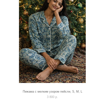
Пижама с мелким узором пейсли, S, M, L
3 800 p.