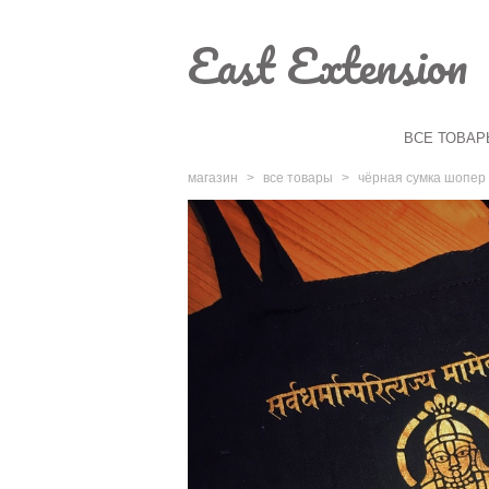
East Extension
ВСЕ ТОВАР
магазин
>
все товары
>
чёрная сумка шопер 