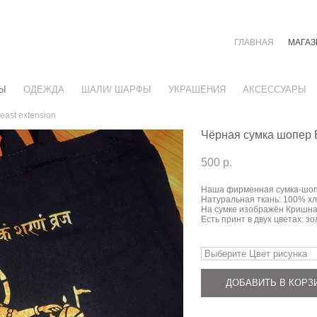
ГЛАВНАЯ
МАГАЗ
Ы
ОДЕЖДА
ШАЛИ/ ШАРФЫ
УКРАШЕНИЯ
АКСЕССУАРЫ
east extension
Чёрная сумка шопер E
500 p.
Наша фирменная сумка-шоп
Натуральная ткань: 100% х
На сумке изображён Кришна
Есть принт в двух цветах: з
ДОБАВИТЬ В КОРЗ