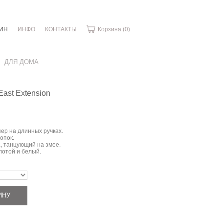
ИН
ИНФО
КОНТАКТЫ
Корзина
(0)
ДЛЯ ДОМА
ast Extension
ер на длинных ручках.
лопок.
, танцующий на змее.
олотой и белый.
ИНУ