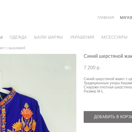
ГЛАВНАЯ
МАГАЗ
Ы
ОДЕЖДА
ШАЛИ/ ШАРФЫ
УКРАШЕНИЯ
АКСЕССУАРЫ
кет с вышивкой
Синий шерстяной жак
7 200 p.
Синий шерстяной жакет с ц
Традиционные узоры Кашми
Снаружи плотная шерстяная 
Размер М-L.
ДОБАВИТЬ В КОРЗ