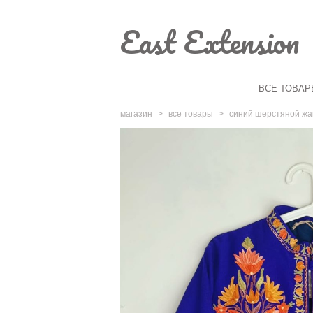
East Extension
ВСЕ ТОВАР
магазин
>
все товары
>
синий шерстяной жа